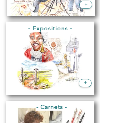
+
- Expositions -
+
- Carnets -